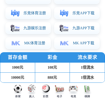
安全流程层级
访问身份控制