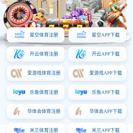
让体育更贴近你
开云(中国)一站式服务平台 APP 以用户体验为核心，支持开
云(中国)一站式服务平台项目，构建实时互动生态。涵盖热
门赛事与数据流，为每一位体育爱好者提供个性化信息服
务。
多平台兼容
社群互动
iOS / Android / Web
关注、评论、参与话题
App Store
Google Play