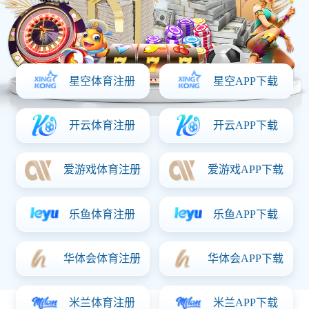
享年84岁！切尔西传奇球星去世，
曾保持47年队史进球纪录
2026-06-05 19:43
64 次阅读